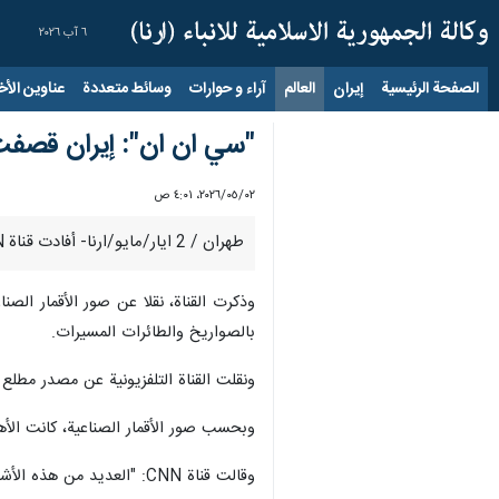
٦ آب ٢٠٢٦
الصفحة الرئيسية
إيران
العالم
آراء و حوارات
وسائط متعددة
عناوين الأخب
"سي ان ان": إيران قصفت 
٠٢‏/٠٥‏/٢٠٢٦، ٤:٠١ ص
طهران / 2 ايار/مايو/ارنا- أفادت قناة CNN بأن إيران شنت خلال الحرب الاخيرة غارات على ما لا يقل عن 16 موقعا من المنشآت والقواعد العسكرية الأمريكية في الشرق الأوسط.
وذكرت القناة، نقلا عن صور الأقمار الص
بالصواريخ والطائرات المسيرات.
ونقلت القناة التلفزيونية عن مصدر مطلع 
وبحسب صور الأقمار الصناعية، كانت الأهد
وقالت قناة CNN: "العديد من هذه الأشياء التي تم تدميرها، باهظة الثمن ويصعب استبدالها".