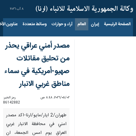
٨ آب ٢٠٢٦
الصفحة الرئيسية
إيران
العالم
آراء و حوارات
وسائط متعددة
عناوين الأخب
مصدر أمني عراقي يحذر
من تحليق مقاتلات
صهيو-أمريكية في سماء
مناطق غربي الانبار
٠٢‏/٠٥‏/٢٠٢٦، ٨:٤٨ ص
رمز الخبر:
86142882
طهران/2 ايار/مايو/ارنا-اكد مصدر
امني في محافظة الانبار غربي
العراق يوم امس الجمعة، ان