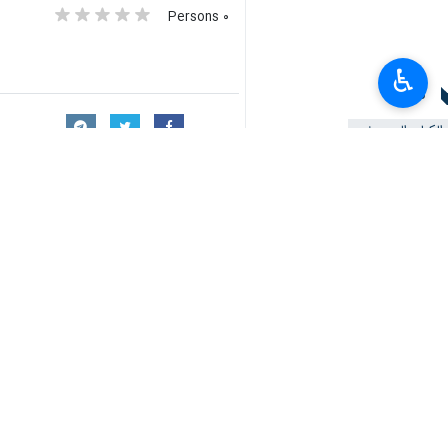
♿︎
إسلام آباد/2 ايار/مايو/ارن
وقف الحرب وإحلال السلام هو أولوية ل
وقال السيناتور "آغا شاه زیب دراني" في 
واضاف "دراني" وهو عضو في حزب الرابطة
والشقيق، ونحن متأثرون وحزينون بعمق لاس
وأشار الى العلاقات الوثيقة بين طهران و
قبل القيادة السياسية والعسكرية الباكستان
واعرب رئيس لجنة العلاقات الخارجية في
جهودا صادقة للمساعدة في حل الوضع الح
واستطرد مشددا على ضرورة تعزيز التعاون