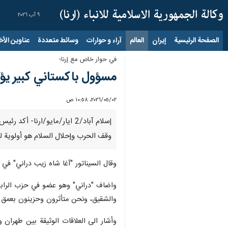
٩ آب ٢٠٢٦
الصفحة الرئيسية
إيران
العالم
آراء و حوارات
وسائط متعددة
عناوين الأخب
في حوار خاص مع إرنا؛
مسؤول باكستاني كبير يؤكد
٠٢‏/٠٥‏/٢٠٢٦، ١٠:٥٨ ص