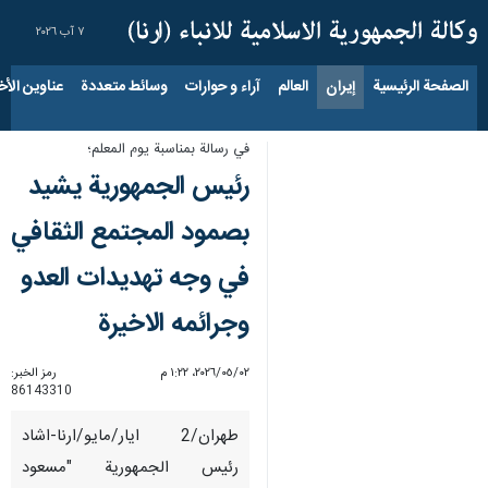
٧ آب ٢٠٢٦
الصفحة الرئيسية
إيران
العالم
آراء و حوارات
وسائط متعددة
عناوين الأخب
في رسالة بمناسبة يوم المعلم؛
رئيس الجمهورية يشيد
بصمود المجتمع الثقافي
في وجه تهديدات العدو
وجرائمه الاخيرة
٠٢‏/٠٥‏/٢٠٢٦، ١:٢٢ م
رمز الخبر:
86143310
طهران/2 ايار/مايو/ارنا-اشاد
رئيس الجمهورية "مسعود