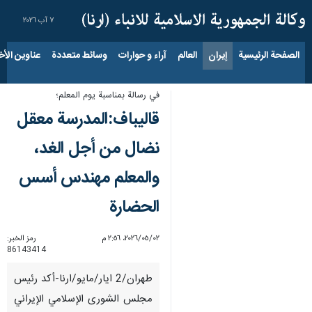
٧ آب ٢٠٢٦
الصفحة الرئيسية
إيران
العالم
آراء و حوارات
وسائط متعددة
عناوين الأخب
في رسالة بمناسبة يوم المعلم؛
قاليباف:المدرسة معقل
نضال من أجل الغد،
والمعلم مهندس أسس
الحضارة
٠٢‏/٠٥‏/٢٠٢٦، ٢:٥٦ م
رمز الخبر:
86143414
طهران/2 ايار/مايو/ارنا-أكد رئيس
مجلس الشورى الإسلامي الإيراني