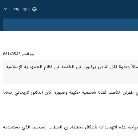
رمز الخبر:
86143542
عد مثالاً وقدوة لكل الذین يرغبون في الخدمة في نظام الجمهورية الإسلامية
هران: للأسف فقدنا شخصية حكيمة وصبورة. كان الدكتور لاريجاني إنساناً
من تصریحاتها، ورداً على تهديدات الأعداء قالت: إن التهديدات ليست أمراً جديداً، فنحن منذ 47 عاماً نواجه هذه التهديدات بأشكال مختلفة. إن الخطاب السخیف الذي يستخدمه