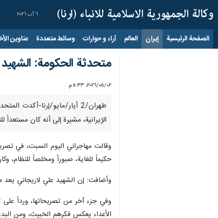
٦ آب ٢٠٢٦
الصفحة الرئيسية
إيران
العالم
آراء و حوارات
وسائط متعددة
عناوين الأخب
متحدثة الحكومة: الشهيد 
٠٢‏/٠٥‏/٢٠٢٦، ٥:٣٣ م
طهران/2 أیار/مایو/إرنا-أكدت 
الإيرانية، مشيرة إلى أنه كان مستعداً 
وقالت مهاجراني اليوم السبت، في تصري
حكيماً للغاية، صبوراً ومخلصاً للنظام، 
وأضافت: إن الشهيد علي لاريجاني يعد معل
الأعداء یعكس فکرهم الخبيث، ومن البدي