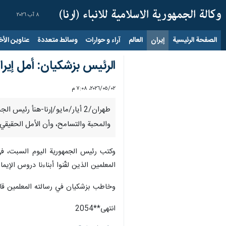
٨ آب ٢٠٢٦
الصفحة الرئيسية
إيران
العالم
آراء و حوارات
وسائط متعددة
عناوين الأخب
الرئیس بزشكيان: أمل إيران
٠٢‏/٠٥‏/٢٠٢٦، ٧:٠٨ م
طهران/2 أیار/مایو/إرنا-هنأ رئ
والمحبة والتسامح، وأن الأمل الحقيقي 
وكتب رئیس الجمهوریة اليوم السبت، في
المعلمين الذين لقّنوا أبناءنا دروس الإ
وخاطب بزشكيان في رسالته المعلمين قائلا
انتهی**2054