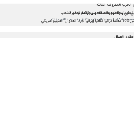
 الحرب المفروضة الثالثة
هديدات للعدو بالاعتماد على اقتدار ودعم الشعب
ي في وجه تهديدات العدو وجرائمه الاخيرة
-امريكي
حقوق العمال
ى ايران لن يُجدي العدو نفعاً
ي الامريكي قرصنة
لعسكرية ضد شعب يدفع ثمن صموده واستقلاله
المتحدة من استمرار الحصار البحري
دت الى عدم ثقتنا التامة بامريكا
ن توقفت امريكا عن مطالبها المفرطة