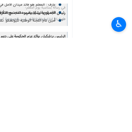
عارف : المعلم هو قائد ميدان الأمل في
في رسالة بمناسبة يوم المعلم؛
قائد الجيش الإيراني: سنقف بوجه أي ت
رئيس الجمهورية يشيد بصمود المجتمع الثقاف
طهران/2 ايار/مايو/ارنا-اشاد رئيس الجمهورية "مسعود بزشكيان" بصمود المجتمع الثقافي في وجه التهديدات…
أمين عام اللجنة الوطنية لليونسكو: تضرر 120 معلما تراثيا ثقافيا إيرانيا جراء العدوان الصهيو
♿︎
الرئیس بزشكيان يؤكد عزم الحكومة علی دعم 
طهران/1 أیار/مایو/إرنا-أشاد رئيس الجمهورية الإسلامية الإيرانية" مسعود بزشكيان"، بالدور الذي…
وزير النفط الايراني: الحصار البحري عل
الناطقة باسم الحكومة : الحصار البحر
بزشكيان: الحصار البحري امتداد للعمليات ا
طهران / 30 نيسان / ابريل/ارنا- أكد رئيس الجمهورية الإسلامية الإيرانية، مسعود بزشكيان، أن الحصار…
مقر خاتم الأنبياء (ص) یحذر الولايات 
بزشكيان: الهجمات المتكررة اثناء المفاوضات، ا
طهران/ 30 نيسان/ابريل/ارنا – اعتبر رئيس الجمهورية مسعود بزشكيان الهجمات الاخيرة لامريكا والكيان…
بزشكيان: ايران جاهزة لمواصلة الدبلوماسية إ
طهران/ 30 نيسان/ابريل/ارنا – اعلن رئيس الجمهورية مسعود بزشكيان في مكالمة هاتفة مع رئيسة وزراء…