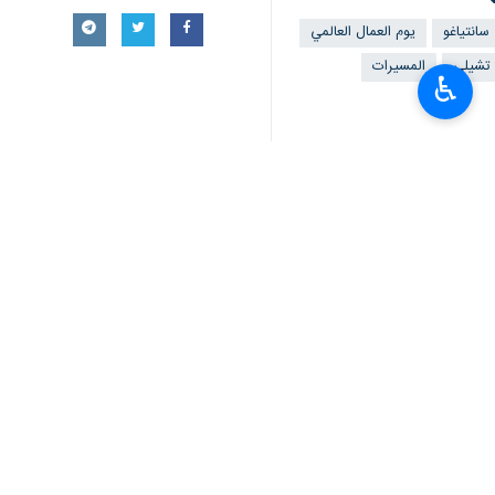
♿︎
طهران/3 أيار/مايو/إرنا- أعل
العالمية للإمبريالية إلى جانب طرح مطالب
وأفادت وكالة "ارنا"، أن المشاركين في ه
وأشار عدد من المشاركين إلى التطورات ا
ولا سيما الصهيونية.
وفي هذا السياق صرح أحد المشاركين بأن ا
أن هذه القدرات خلقت أملا كبيرا لدى الش
وخلال هذا التجمع، تجسد التلاحم بين الم
كما دعا بعض المشاركين، بالإشارة إلى س
العالمي.