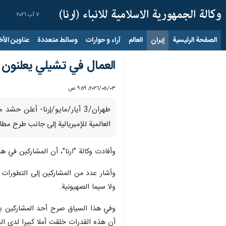
٧ آب ٢٠٢٦
الصفحة الرئيسية
إيران
العالم
آراء و حوارات
وسائط متعددة
عناوين الأخب
العمال في تشيلي يعلنون 
٠٣‏/٠٥‏/٢٠٢٦، ٩:٥٩ ص