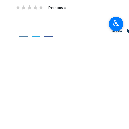
٠ Persons
♿︎
سمات
ابوالفضل بسنديدة
السفير الإيراني لدي المكسيك
حلول ذكرى معركة
&amp;quot;بويبلا&amp;quot;
سفیر ایران لدى الدنمارك : العدوان الص
أخبار ذات صلة
دبلوماسي إيراني : سنرد في حالِ است
سفیر إيران في بكين : مواقف الصين إز