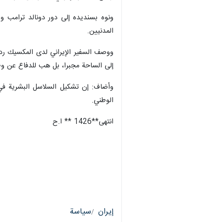
ونوه بسنديده إلى دور دونالد ترامب وب
المدنيين.
ووصف السفير الإيراني لدى المكسيك رد ف
إلى الساحة مجبرا، بل هب للدفاع عن وطن
وأضاف: إن تشكيل السلاسل البشرية في 
الوطني.
انتهی**1426 ** ا.ح
إيران
سياسة