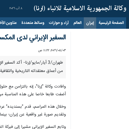
٨ آب ٢٠٢٦
الصفحة الرئيسية
إيران
العالم
آراء و حوارات
وسائط متعددة
عناوين الأخب
السفير الإيراني لدى المكسي
٠٣‏/٠٥‏/٢٠٢٦، ١١:٢٢ ص
طهران/3 أيار/مايو/إرنا- أكد ال
من أعماق معتقداته التاريخية والثقافية.
وافادت وكالة "إرنا"، إنه بالتزامن مع حل
أضفت طابعا خاصا على هذه المناسبة من خ
وخلال هذه المراسم، قدم "بسنديده" عرضا 
وتقديم صورة غير واقعية عن إيران؛ بينما 
وتابع السفير الإيراني مشيرا إلى فبركة 