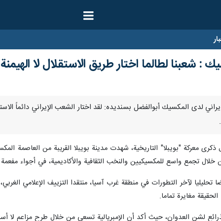
ار
ك : شعبنا لطالما اختار طريق الاستقلال لا الهيمنة
سفير الإيراني لدى المكسيك أبوالفضل بسنديده: لقد اختار الشعب الإيراني دائماً ال
ول ذكرى معركة "بويبلا" التاريخية، شهدت مدينة بويبلا القریبة من العاصمة المكس
لال تجمع واسع للمكسيكيين والنخب الثقافية والأكاديمية، في أجواء مفعمة با
تحليليا لآخر التطورات في منطقة غرب آسيا، منتقدا التزييف الإعلامي الغربي، 
الحقيقة مغايرة تماما.
الذرائع لشن العدوان، حيث أكد أن الإمبريالية تسعى من خلال طرح مزاعم لا أسا