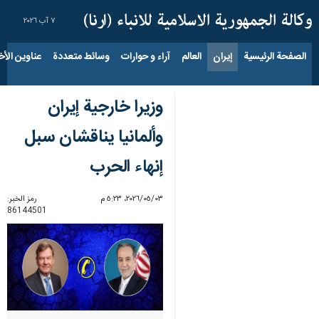
٧ آب ٢٠٢٦
الصفحة الرئيسية
إيران
العالم
آراء و حوارات
وسائط متعددة
عناوين الأخب
وزيرا خارجية إيران
وألمانيا يناقشان سبل
إنهاء الحرب
٠٣‏/٠٥‏/٢٠٢٦، ٥:٢٣ م
رمز الخبر:
86144501