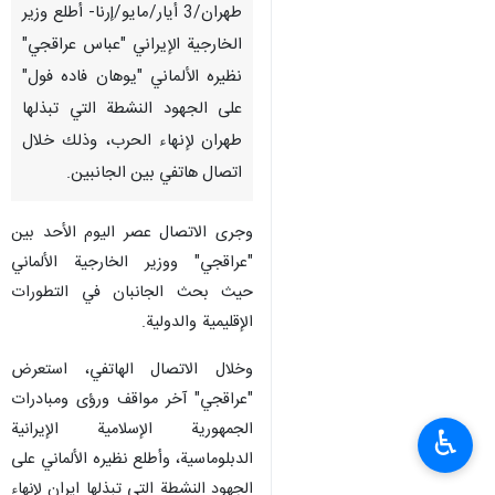
طهران/3 أیار/مایو/إرنا- أطلع وزير
الخارجية الإيراني "عباس عراقجي"
نظيره الألماني "يوهان فاده فول"
على الجهود النشطة التي تبذلها
طهران لإنهاء الحرب، وذلك خلال
اتصال هاتفي بين الجانبين.
وجرى الاتصال عصر اليوم الأحد بين
"عراقجي" ووزير الخارجية الألماني
حيث بحث الجانبان في التطورات
الإقليمية والدولية.
وخلال الاتصال الهاتفي، استعرض
"عراقجي" آخر مواقف ورؤى ومبادرات
الجمهورية الإسلامية الإيرانية
♿︎
الدبلوماسية، وأطلع نظيره الألماني على
الجهود النشطة التي تبذلها ایران لإنهاء