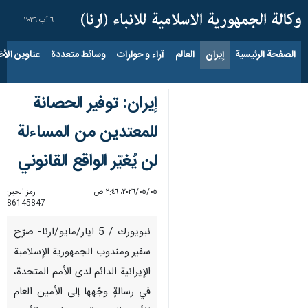
٦ آب ٢٠٢٦
الصفحة الرئيسية
إيران
العالم
آراء و حوارات
وسائط متعددة
عناوين الأخب
إيران: توفير الحصانة
للمعتدين من المساءلة
لن يُغيّر الواقع القانوني
٠٥‏/٠٥‏/٢٠٢٦، ٢:٤٦ ص
رمز الخبر:
86145847
نيويورك / 5 ايار/مايو/ارنا- صرّح
سفير ومندوب الجمهورية الإسلامية
الإيرانية الدائم لدى الأمم المتحدة،
في رسالةٍ وجّهها إلى الأمين العام