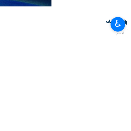
تعليقك
♿︎
أحدث الأخبار
سفير طهران لدى برلين: معارضة إيران للأسلحة النووية عقيدة دينية وليست تكتيكًا
٢٠٢٦-٠٨-٠٧ ٠٤:٠٠