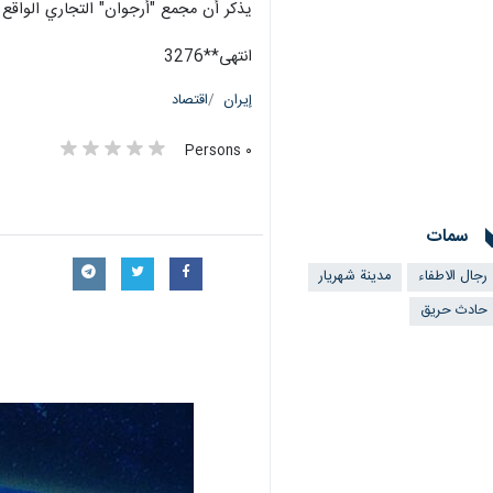
يذكر أن مجمع "أرجوان" التجاري الواقع في منطقة انديشه بمدينة شهريار
انتهى**3276
إيران
اقتصاد
٠ Persons
سمات
رجال الاطفاء
مدينة شهريار
حادث حريق