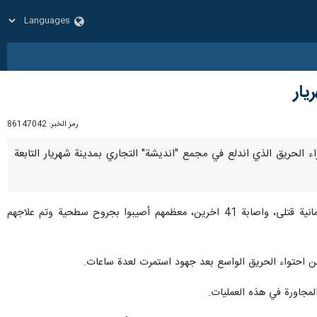
رمز الخبر:
86147042
لن المتحدث باسم مركز الطوارئ في طهران "شروين تبريزي"، عن مصرع 8 أشخاص جراء الحريق الذي اندلع في مجمع "انديشة" التجاري بمدينة شهريار التابعة
وصرح "شروين تبريزي" في تصريح لـ "إرنا" اليوم الأربعاء : لقد أسفر حادث الحريق بمجمع "انديشة" التجاري عن ثمانية قتلى، واصابة 41 اخرين، معظمهم أصيبوا بجروح سطحية وتم علاجهم
من احتواء الحريق الواسع بعد جهود استمرت لعدة ساعات.
مجاورة في هذه العمليات.