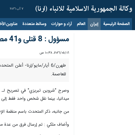
٧ آب ٢٠٢٦
الصفحة الرئيسية
إيران
العالم
آراء و حوارات
وسائط متعددة
عناوين الأخب
مسؤول : 8 قتلى و41 مصابا في حريق مجمع "انديشة" التجاري بمدينة شهريار
٠٦‏/٠٥‏/٢٠٢٦، ١٠:٣٨ ص
للعاصمة.
ميدانيا، بينما نقل شخص واحد فقط إلى 
من جانبه، ذكر المتحدث باسم منظمة الإ
وأضاف ملكي : تم إرسال فرق من عدة مح