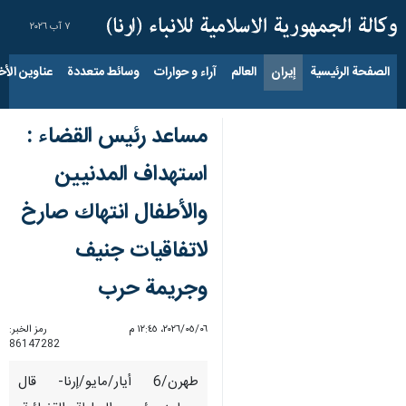
٧ آب ٢٠٢٦
الصفحة الرئيسية
إيران
العالم
آراء و حوارات
وسائط متعددة
عناوين الأخب
مساعد رئيس القضاء :
استهداف المدنيين
والأطفال انتهاك صارخ
لاتفاقيات جنيف
وجريمة حرب
٠٦‏/٠٥‏/٢٠٢٦، ١٢:٤٥ م
رمز الخبر:
86147282
طهرن/6 أيار/مايو/إرنا- قال