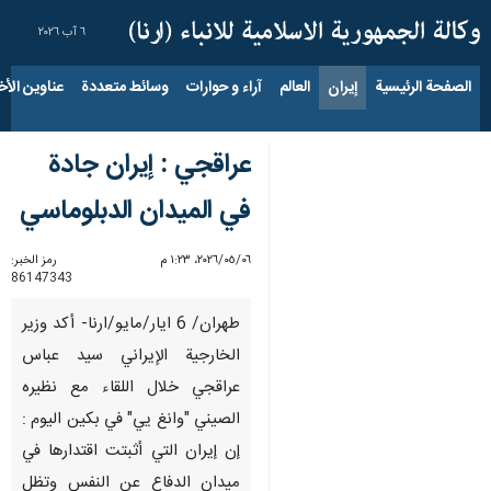
٦ آب ٢٠٢٦
الصفحة الرئيسية
إيران
العالم
آراء و حوارات
وسائط متعددة
عناوين الأخب
عراقجي : إيران جادة
في الميدان الدبلوماسي
٠٦‏/٠٥‏/٢٠٢٦، ١:٢٣ م
رمز الخبر:
86147343
طهران/ 6 ايار/مايو/ارنا- أكد وزير
الخارجية الإيراني سيد عباس
عراقجي خلال اللقاء مع نظيره
الصيني "وانغ يي" في بكين اليوم :
إن إيران التي أثبتت اقتدارها في
ميدان الدفاع عن النفس وتظل