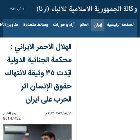
٧ آب ٢٠٢٦
الصفحة الرئيسية
إيران
العالم
آراء و حوارات
وسائط متعددة
عناوين الأخب
الهلال الاحمر الايراني :
محکمة الجنائیة الدولیة
ايّدت ٣٥ وثيقة لانتهاك
حقوق الإنسان اثر
الحرب على ايران
٠٦‏/٠٥‏/٢٠٢٦، ٣:٢٦ م
رمز الخبر:
86147452