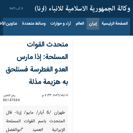
٧ آب ٢٠٢٦
الصفحة الرئيسية
إيران
العالم
آراء و حوارات
وسائط متعددة
عناوين الأخب
متحدث القوات
المسلحة: إذا مارس
العدو الغطرسة فسنلحق
به هزيمة مذلة
٠٦‏/٠٥‏/٢٠٢٦، ٧:٣٣ م
رمز الخبر:
86147684
طهران /6 أيار/ مايو/ إرنا- قال
المتحدث باسم القوات المسلحة
الإيرانية العميد "ابوالفضل