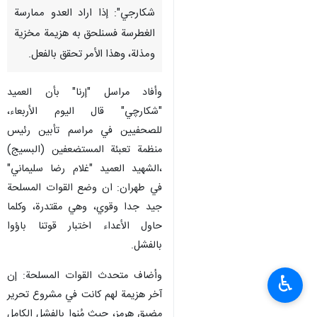
شكارجي": إذا اراد العدو ممارسة
الغطرسة فسنلحق به هزيمة مخزية
ومذلة، وهذا الأمر تحقق بالفعل.
وأفاد مراسل "إرنا" بأن العميد
"شكارچي" قال اليوم الأربعاء،
للصحفیین في مراسم تأبین رئيس
منظمة تعبئة المستضعفين (البسيج)
،الشهيد العميد "غلام رضا سليماني"
في طهران: ان وضع القوات المسلحة
جيد جدا وقوي، وهي مقتدرة، وكلما
حاول الأعداء اختبار قوتنا باؤوا
بالفشل.
وأضاف متحدث القوات المسلحة: إن
♿︎
آخر هزيمة لهم كانت في مشروع تحرير
مضيق هرمز، حيث مُنوا بالفشل الکامل