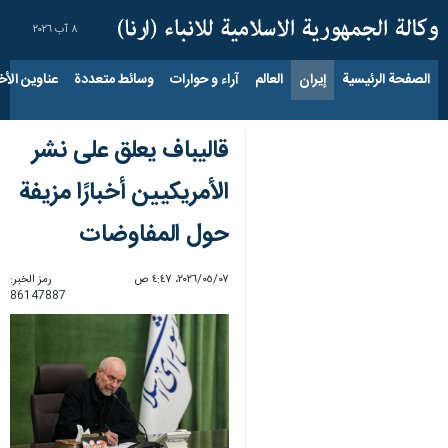
٨ آب ٢٠٢٦
الصفحة الرئيسية
إيران
العالم
آراء و حوارات
وسائط متعددة
عناوين الأخب
قاليباف يعلق على نشر
الأمريكيين أخبارًا مزيفة
حول المفاوضات
٠٧‏/٠٥‏/٢٠٢٦، ٤:٤٧ ص
رمز الخبر:
86147887