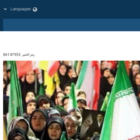
رمز الخبر:
86147955