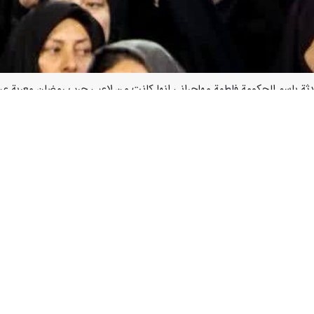
 التلفزيون حول حرب رمضان قالت انها تشكر جميع الفنانين الذين عملوا خلال
جال حرب الروايات والسرديات قائلة ان الهجوم الاعلامي للاعداء الى جانب 