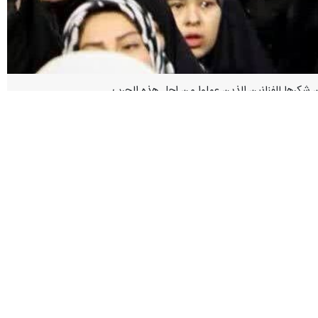
 هذه الايام من اجل ايران والشعب الايراني.
هجومهم العسكري يشكل جزء من الموضوعات التي يجب التطرق اليها.
کاظم شماعییان