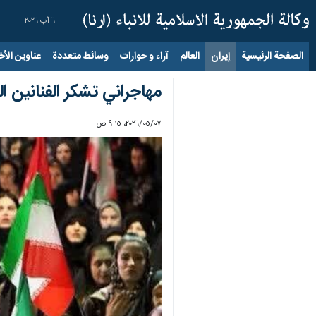
٦ آب ٢٠٢٦
الصفحة الرئيسية
إيران
العالم
آراء و حوارات
وسائط متعددة
عناوين الأخب
مهاجراني تشكر الفنانين 
٠٧‏/٠٥‏/٢٠٢٦، ٩:١٥ ص