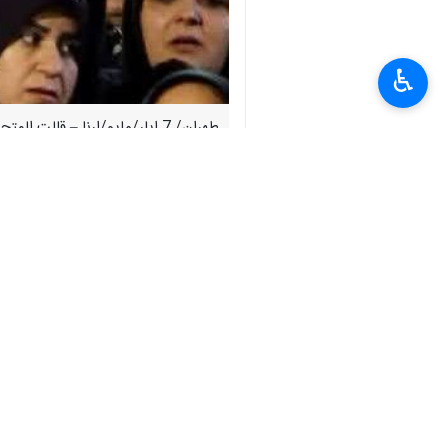
♿︎
طهران/ 7 ايار/مايو/ارنا – قالت المتحدثة باسم الحكومة فاطمة مهاجراني انها كانت من لاعبي حرب رمضان معربة عن شكرها للفنانين الذين عملوا من اجل هذه الحرب.
وردا على سؤال حول الاعمال التي بثت من
وشددت مهاجراني على ضرورة العمل في م
إيران
سياسة
٠ Persons