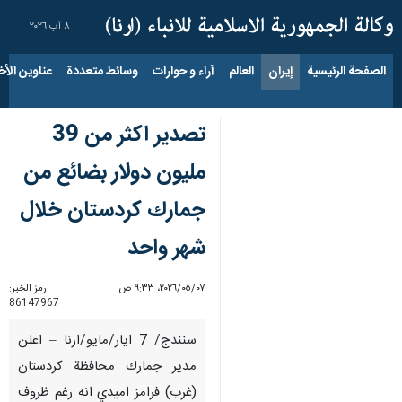
٨ آب ٢٠٢٦
الصفحة الرئيسية
إيران
العالم
آراء و حوارات
وسائط متعددة
عناوين الأخب
تصدير اكثر من 39
مليون دولار بضائع من
جمارك كردستان خلال
شهر واحد
٠٧‏/٠٥‏/٢٠٢٦، ٩:٣٣ ص
رمز الخبر:
86147967
سنندج/ 7 ايار/مايو/ارنا – اعلن
مدير جمارك محافظة كردستان
(غرب) فرامز اميدي انه رغم ظروف