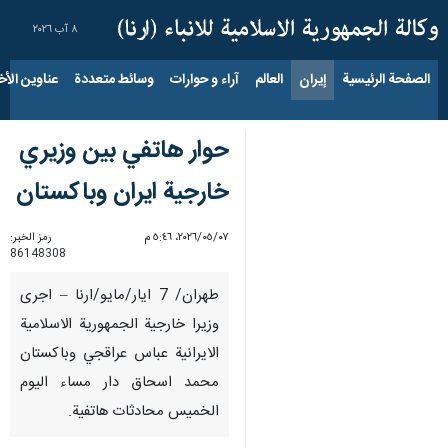
٨ آب ٢٠٢٦
الصفحة الرئيسية
إيران
العالم
آراء و حوارات
وسائط متعددة
عناوين الأخب
حوار هاتفي بين وزيري
خارجية ايران وباكستان
٠٧‏/٠٥‏/٢٠٢٦، ٥:٤٦ م
رمز الخبر:
86148308
طهران/ 7 ايار/مايو/ارنا – اجرى
وزيرا خارجية الجمهورية الاسلامية
الايرانية عباس عراقجي وباكستان
محمد اسحاق دار مساء اليوم
الخميس محادثات هاتفية.