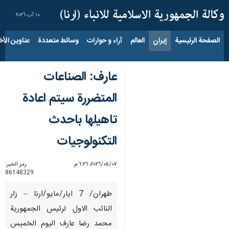
١٠ آب ٢٠٢٦
الصفحة الرئيسية
إيران
العالم
آراء و حوارات
وسائط متعددة
عناوين الأخب
عارف: الصناعات
المتضررة سيتم اعادة
تاهيلها باحدث
التكنولوجيات
٠٧‏/٠٥‏/٢٠٢٦، ٦:٢٦ م
رمز الخبر:
86148329
طهران/ 7 ايار/مايو/ارنا – زار
النائب الاول لرئيس الجمهورية
محمد رضا عارف اليوم الخميس