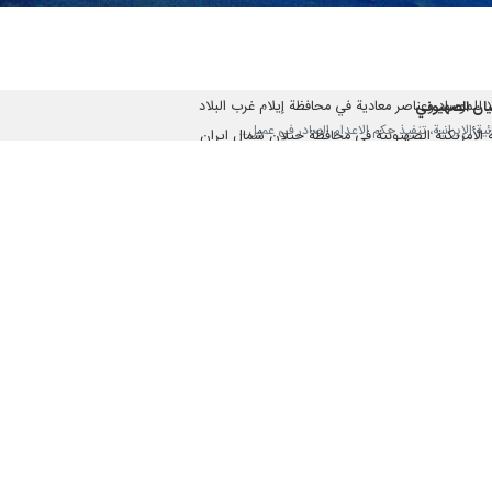
دام في عميل لجهاز "الموساد" الصهيوني
 إرهابية انفصالية
للموساد وعناصر معادية في محافظة إيلام غرب البلاد
كيان الصهيوني
 الإيرانيين في لبنان تجسيد واضح للإرهاب الممنهج
ة العسكرية من مضيق "هرمز" خرق لوقف النار
ا والكيان الصهيوني و بريطانيا في 3 محافظات
زناد للرد بقوة على أي عمل عدواني