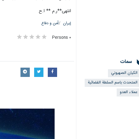
انتهى**ر.م ** ا.ح
إيران
أمن و دفاع
٠ Persons
سمات
الکیان الصهیوني
المتحدث باسم السلطة القضائية
عملاء العدو