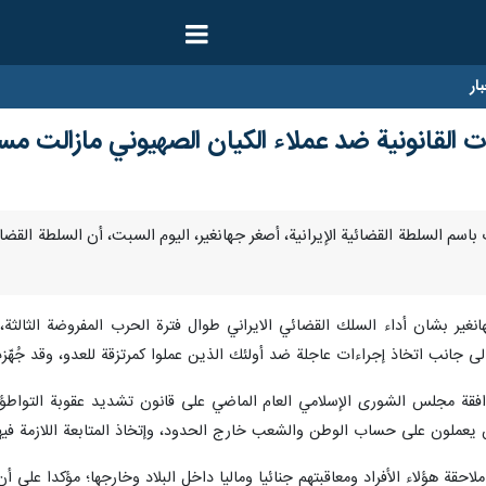
ار
ات القانونية ضد عملاء الكيان الصهيوني مازالت مس
لمتحدث باسم السلطة القضائية الإيرانية، أصغر جهانغير، اليوم السبت، أن السلطة 
غير بشان أداء السلك القضائي الايراني طوال فترة الحرب المفروضة الثالثة
جانب اتخاذ إجراءات عاجلة ضد أولئك الذين عملوا كمرتزقة للعدو، وقد جُهّزت 
فقة مجلس الشورى الإسلامي العام الماضي على قانون تشديد عقوبة التواطؤ مع
 يعملون على حساب الوطن والشعب خارج الحدود، وإتخاذ المتابعة اللازمة فيه
احقة هؤلاء الأفراد ومعاقبتهم جنائيا وماليا داخل البلاد وخارجها؛ مؤكدا على أ