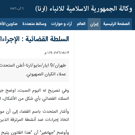
٦ آب ٢٠٢٦
الصفحة الرئيسية
إيران
العالم
آراء و حوارات
وسائط متعددة
عناوين الأخب
السلطة القضائية : الإجراء
٠٩‏/٠٥‏/٢٠٢٦، ١:٢٤ م
طهران/9 ايار/مايو/ارنا-أعلن ا
عملاء الكيان الصهيوني.
وفي تصريح له اليوم السبت، اوضح جهان
السلك القضائي بأي شكل من الأشكال، الى 
وأشار المتحدث باسم القضاء إلى أن موا
اتخاذ إجراءات ضد أنشطة المرتزقة الذين
وأوضح "جهانغير" أن "هذا القانون يتيح مل