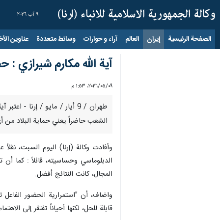
٩ آب ٢٠٢٦
الصفحة الرئيسية
إيران
العالم
آراء و حوارات
وسائط متعددة
عناوين الأخب
آية الله مكارم شيرازي : ح
٠٩‏/٠٥‏/٢٠٢٦، ١:٥٣ م
طهران / 9 أيار / مايو / إرنا
الشعب حاضراً يعني حماية البلاد من أ
وأفادت وكالة (إرنا) اليوم السبت، نقلا
الدبلوماسي وحساسيته، قائلاً : كما أن 
المجال، كانت النتائج أفضل.
واضاف، أن "استمرارية الحضور الفاعل تت
قابلة للحل، لكنها أحياناً تفتقر إلى الاهتمام