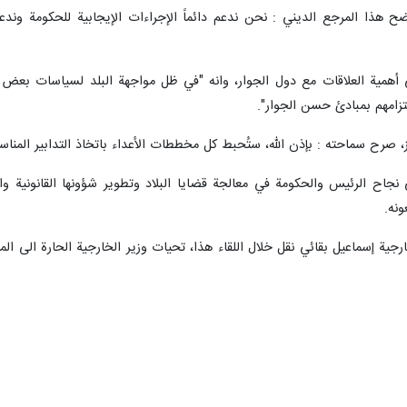
هذا المرجع الديني : نحن ندعم دائماً الإجراءات الإيجابية للحكومة وند
ية العلاقات مع دول الجوار، وانه "في ظل مواجهة البلد لسياسات بعض الحكوم
زامهم بمبادئ حسن الجوار".
 صرح سماحته : بإذن الله، ستُحبط كل مخططات الأعداء باتخاذ التدابير المنا
 نجاح الرئيس والحكومة في معالجة قضايا البلاد وتطوير شؤونها القانونية والا
نه.
رجية إسماعيل بقائي نقل خلال اللقاء هذا، تحيات وزير الخارجية الحارة الى ا