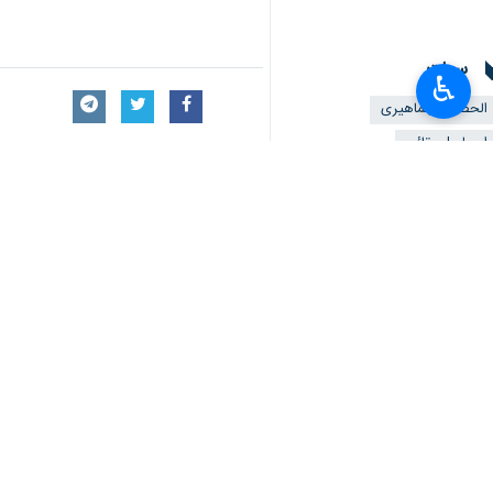
سمات
♿︎
الحضور الجماهیری
اسماعيل بقائي
العدوان الصهيوني
مكارم شيرازي
تعليقك