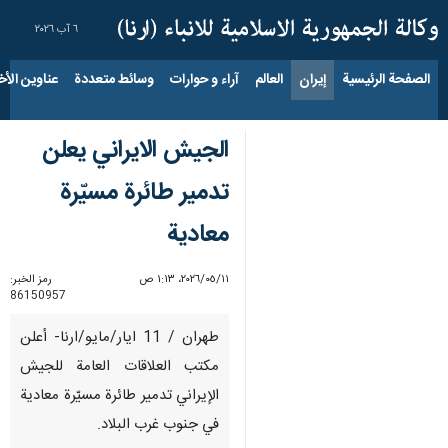
٦ آب ٢٠٢٦
الصفحة الرئيسية
إيران
العالم
آراء و حوارات
وسائط متعددة
عناوين الأخب
الجيش الايراني يعلن
تدمير طائرة مسيّرة
معادية
١١‏/٠٥‏/٢٠٢٦، ١:١٣ ص
رمز الخبر:
86150957
طهران / 11 ايار/مايو/ارنا- أعلن
مكتب العلاقات العامة للجيش
الإيراني تدمير طائرة مسيّرة معادية
في جنوب غرب البلاد.