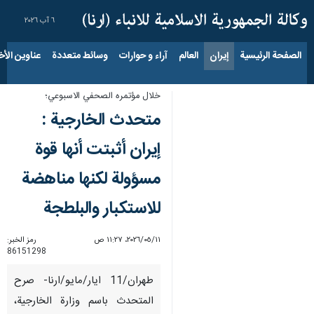
٦ آب ٢٠٢٦
الصفحة الرئيسية
إيران
العالم
آراء و حوارات
وسائط متعددة
عناوين الأخب
خلال مؤتمره الصحفي الاسبوعي؛
متحدث الخارجية :
إيران أثبتت أنها قوة
مسؤولة لكنها مناهضة
للاستكبار والبلطجة
١١‏/٠٥‏/٢٠٢٦، ١١:٢٧ ص
رمز الخبر:
86151298
طهران/11 ايار/مايو/ارنا- صرح
المتحدث باسم وزارة الخارجية،