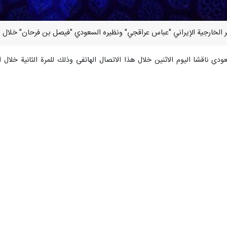
مس الأحد أیضا محادثات مع نظيره السعودي، وكذلك مع نظرائه من قطر وهولندا، 