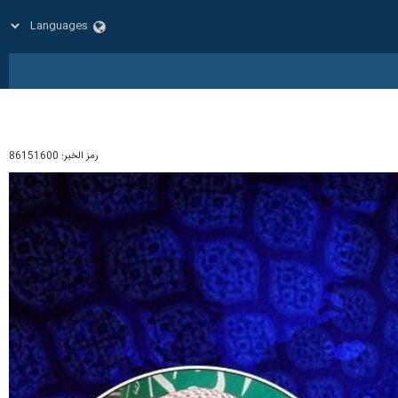
رمز الخبر:
86151600