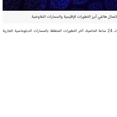
وأفادت "إرنا" بأن "عراقجي" ونظيره السعودي ناقشا اليوم الاثنين خلال هذا الاتصال الهاتفي وذلك للمرة الثانية خلال الـ 24 ساعة الماضية، آخر التطورات المتعلقة بالمسارات الدبلوماسية الجارية
بشأن أهم القضايا الإقليمية.