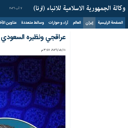
٧ آب ٢٠٢٦
الصفحة الرئيسية
إيران
العالم
آراء و حوارات
وسائط متعددة
عناوين الأخب
عراقجي ونظيره السعودي ي
١١‏/٠٥‏/٢٠٢٦، ٣:٤٧ م