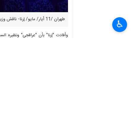
طهران /11 أيار/ مايو/ إرنا- ناقش وزير الخارجية الإيراني "عباس عراقجي" ونظيره السعودي "فيصل بن فرحان" خلال اتصال هاتفي أبرز التطورات الإقليمية والمسارات التفاوضية.
♿︎
بين إيران وأمريكا بوساطة باكستانية.
يذكر أن وزير الخارجية الإيراني أجرى أ
انتهى**9365
إيران
سياسة
٠ Persons
سمات
عباس عراقجي
السعودية