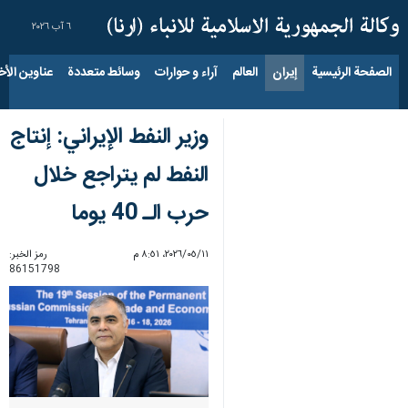
٦ آب ٢٠٢٦
الصفحة الرئيسية
إيران
العالم
آراء و حوارات
وسائط متعددة
عناوين الأخب
وزير النفط الإيراني: إنتاج
النفط لم يتراجع خلال
حرب الـ 40 يوما
١١‏/٠٥‏/٢٠٢٦، ٨:٥١ م
رمز الخبر:
86151798