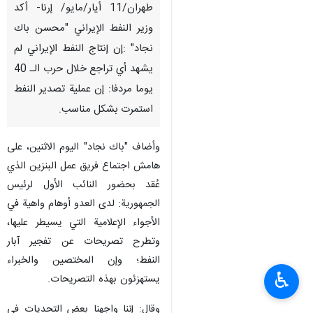
طهران/11 أیار/مایو/ إرنا- أكد
وزير النفط الإيراني "محسن باك
نجاد" :إن إنتاج النفط الإيراني لم
يشهد أي تراجع خلال حرب الـ 40
يوما مردفا: إن عملية تصدير النفط
استمرت بشكل مناسب.
وأضاف "باك نجاد" اليوم الاثنين، على
هامش اجتماع فريق عمل البنزين الذي
عُقد بحضور النائب الأول لرئيس
الجمهورية: لدى العدو أوهام واهية في
الأجواء الإعلامية التي يسيطر عليها،
وتطرح تصريحات عن تفجير آبار
النفط؛ وإن المختصین والخبراء
♿︎
يستهزئون بهذه التصريحات.
وقال: إننا واجهنا بعض التحديات في