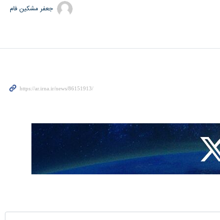
جعفر مشکین فام