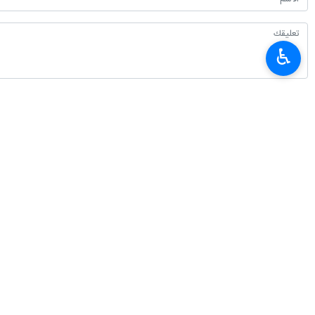
♿︎
أحدث الأخبار
العميد معروفي: لا يمكن للدبلوماسية أن تنجح من دون دعم شعبي
٢٠٢٦-٠٨-٠٧ ٠٩:٢٠
سفير طهران لدى برلين: معارضة إيران للأسلحة النووية عقيدة دينية وليست تكتيكًا
٢٠٢٦-٠٨-٠٧ ٠٤:٠٠
القوات المسلحة اليمنية تستهدف تحشيدات عسكرية سعودية في الرويك والعبر وال
٢٠٢٦-٠٨-٠٧ ٠٣:٣٨