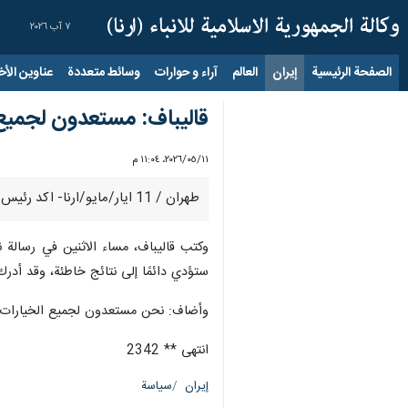
٧ آب ٢٠٢٦
الصفحة الرئيسية
إيران
العالم
آراء و حوارات
وسائط متعددة
عناوين الأخب
قاليباف: مستعدون لجميع 
١١‏/٠٥‏/٢٠٢٦، ١١:٠٤ م
طهران / 11 ايار/مايو/ارنا- اكد رئيس مجلس الشورى الإسلامي محمد باقر قاليباف بان الجمهورية الاسلامية الايرانية مستعدة لجميع الخيارات وسيُفاجأون.
وكتب قاليباف، مساء الاثنين في رسالة 
ستؤدي دائمًا إلى نتائج خاطئة، وقد أدرك
وأضاف: نحن مستعدون لجميع الخيارات؛ 
انتهى ** 2342
إيران
سياسة