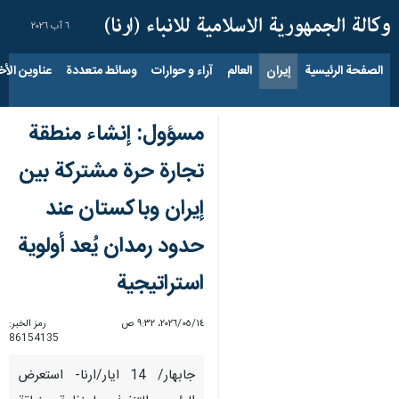
٦ آب ٢٠٢٦
الصفحة الرئيسية
إيران
العالم
آراء و حوارات
وسائط متعددة
عناوين الأخب
مسؤول: إنشاء منطقة
تجارة حرة مشتركة بين
إيران وباكستان عند
حدود رمدان يُعد أولوية
استراتيجية
١٤‏/٠٥‏/٢٠٢٦، ٩:٣٢ ص
رمز الخبر:
86154135
جابهار/ 14 ايار/ارنا- استعرض