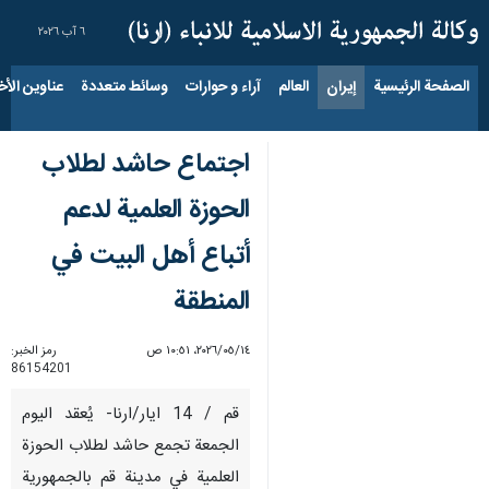
٦ آب ٢٠٢٦
الصفحة الرئيسية
إيران
العالم
آراء و حوارات
وسائط متعددة
عناوين الأخب
اجتماع حاشد لطلاب
الحوزة العلمية لدعم
أتباع أهل البيت في
المنطقة
١٤‏/٠٥‏/٢٠٢٦، ١٠:٥١ ص
رمز الخبر:
86154201
قم / 14 ايار/ارنا- يُعقد اليوم
الجمعة تجمع حاشد لطلاب الحوزة
العلمية في مدينة قم بالجمهورية