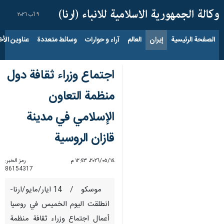
٩ آب ٢٠٢٦
الصفحة الرئيسية
إيران
العالم
آراء و حوارات
وسائط متعددة
عناوين الأخب
اجتماع وزراء ثقافة دول
منظمة التعاون
الإسلامي في مدينة
قازان الروسية
١٤‏/٠٥‏/٢٠٢٦، ١٢:٤٣ م
رمز الخبر:
86154317
موسكو / 14 ايار/مايو/ارنا-
انطلقت اليوم الخميس في روسيا
أعمال اجتماع وزراء ثقافة منظمة