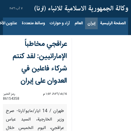
٧ آب ٢٠٢٦
الصفحة الرئيسية
إيران
العالم
آراء و حوارات
وسائط متعددة
عناوين الأخب
عراقجي مخاطباً
الإماراتيين: لقد كنتم
شركاء فاعلين في
العدوان على إيران
١٤‏/٠٥‏/٢٠٢٦، ١:٥٢ م
رمز الخبر:
86154358
طهران / 14 ايار/مايو/ارنا- صرح
وزير الخارجية، السيد عباس
عراقجي، اليوم الخميس خلال