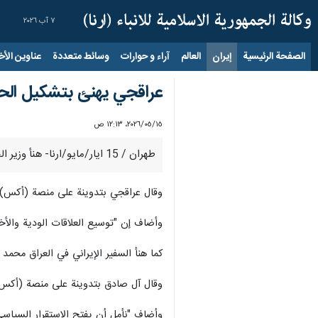
٧ آب ٢٠٢٦
الصفحة الرئيسية
إيران
العالم
آراء و حوارات
وسائط متعددة
عناوين الأخب
عراقجي يهنئ بتشكيل الحكو
١٥‏/٠٥‏/٢٠٢٦، ١٢:١٣ ص
طهران / 15 ايار/مايو/ارنا- هنأ وزير الخارجية الإيراني عباس عراقجي، الخميس، بتشكيل الحكومة العراقية الجديدة برئاسة علي الزيدي، مؤكدا على توسيع العلاقات الودية والاخوية بين البلدين.
وقال عراقجي بتدوينة على منصة (أكس) :
وأضاف إن "توسيع العلاقات الودية والأخ
كما هنأ السفير الإيراني في العراق محمد
وقال آل صادق بتدوينة على منصة (أكس) : 
وأضاف "نأمل أن يفتح الاستقرار السياسي ف