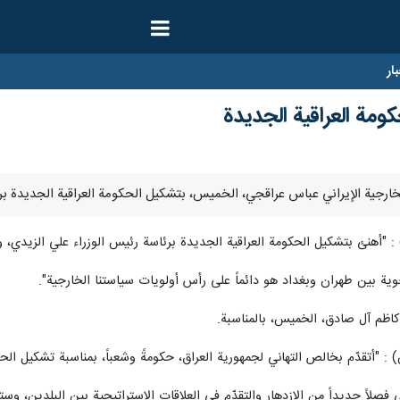
ار
مة العراقية الجديدة
 "أهنئ بتشكيل الحكومة العراقية الجديدة برئاسة رئيس الوزراء علي الزيدي،
وية بين طهران وبغداد هو دائماً على رأس أولويات سياستنا الخارجية".
 كاظم آل صادق، الخميس، بالمناسبة.
"أتقدّم بخالص التهاني لجمهورية العراق، حكومةً وشعباً، بمناسبة تشكيل الحكو
صلاً جديداً من الازدهار والتقدّم في العلاقات الاستراتيجية بين البلدين، وست