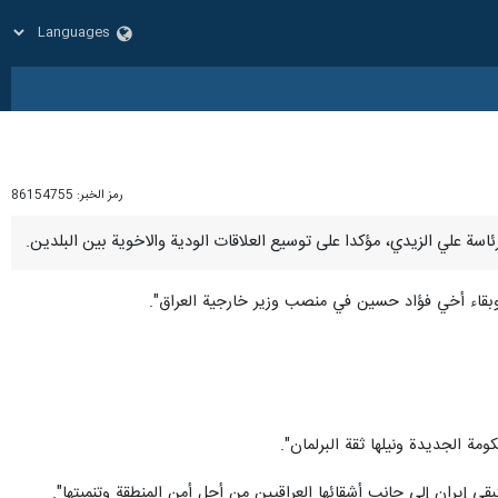
رمز الخبر:
86154755
 وبقاء أخي فؤاد حسين في منصب وزير خارجية العراق".
مة الجديدة ونيلها ثقة البرلمان".
بقى إيران إلى جانب أشقائها العراقيين من أجل أمن المنطقة وتنميتها".