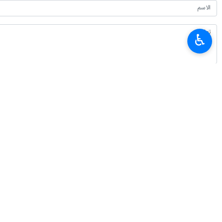
♿︎
أحدث الأخبار
غريب آبادي: الدبلوماسية لاتتوقف في الحرب لكنها تعتمد خطابا يتناسب مع ظر
٢٠٢٦-٠٨-٠٧ ١٦:٠٦
الرئيس بزشكيان يعقد مؤتمرا صحفيا غدا السبت بالتزامن مع يوم الصحفي
٢٠٢٦-٠٨-٠٧ ١٥:٣٤
ندوة و مجلس تأبيني في الضفة الغربية تكريما للإمام الشهيد