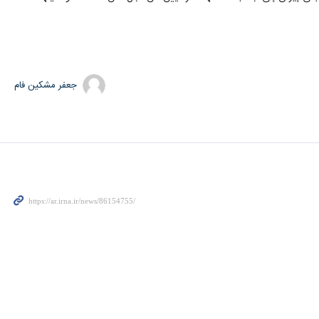
جعفر مشکین فام