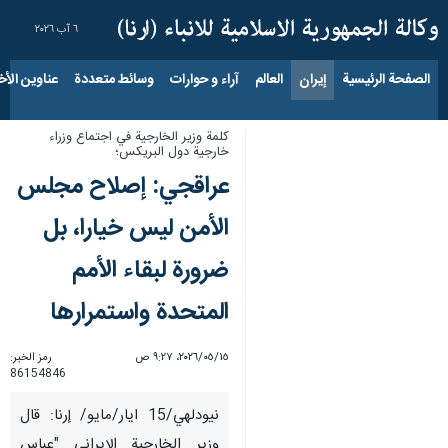
٦ آب ٢٠٢٦
الصفحة الرئيسية
إيران
العالم
آراء و حوارات
وسائط متعددة
عناوين الأخب
كلمة وزير الخارجية في اجتماع وزراء
خارجية دول البريكس؛
عراقجي: إصلاح مجلس
الأمن ليس خيارا، بل
ضرورة لبقاء الأمم
المتحدة واستمرارها
١٥‏/٠٥‏/٢٠٢٦، ٩:٢٧ ص
رمز الخبر:
86154846
نيودلهي/15 ايار/مايو/ إرنا: قال
وزير الخارجية الإيراني "عباس