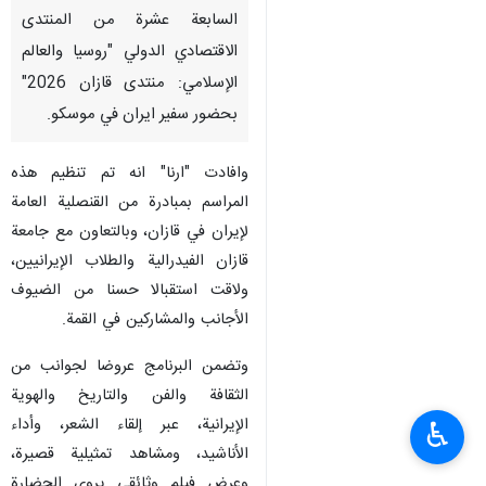
السابعة عشرة من المنتدى
الاقتصادي الدولي "روسيا والعالم
الإسلامي: منتدى قازان 2026"
بحضور سفير ايران في موسكو.
وافادت "ارنا" انه تم تنظيم هذه
المراسم بمبادرة من القنصلية العامة
لإيران في قازان، وبالتعاون مع جامعة
قازان الفيدرالية والطلاب الإيرانيين،
ولاقت استقبالا حسنا من الضيوف
الأجانب والمشاركين في القمة.
وتضمن البرنامج عروضا لجوانب من
الثقافة والفن والتاريخ والهوية
الإيرانية، عبر إلقاء الشعر، وأداء
♿︎
الأناشيد، ومشاهد تمثيلية قصيرة،
وعرض فيلم وثائقي يروي الحضارة