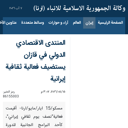
٧ آب ٢٠٢٦
الصفحة الرئيسية
إيران
العالم
آراء و حوارات
وسائط متعددة
عناوين الأخب
المنتدى الاقتصادي
الدولي في قازان
يستضيف فعالية ثقافية
إيرانية
١٥‏/٠٥‏/٢٠٢٦، ٣:٠٧ م
رمز الخبر:
86155003
مسكو/15 ايار/مايو/ارنا- أقيمت
فعالية"نصف يوم ثقافي إيراني"،
كأحد البرامج الجانبية للدورة