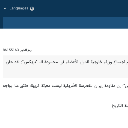
رمز الخبر:
86155163
ه أمام اجتماع وزراء خارجية الدول الأعضاء في مجموعة الـ "بريكس": لقد حان
 إن مقاومة إيران للغطرسة الأمريكية ليست معركة غريبة؛ فكثير منا يواجه
 التاريخ.