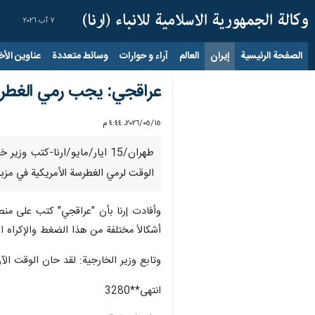
٧ آب ٢٠٢٦
الصفحة الرئيسية
إيران
العالم
آراء و حوارات
وسائط متعددة
عناوين الأخب
عراقجي: يجب رمي الغطرسة
١٥‏/٠٥‏/٢٠٢٦، ٤:٤٤ م
طهران/15 ايار/مايو/ارنا-كتب
الوقت لرمي الغطرسة الأمريكية في مزبلة
وأفادت إرنا بأن "عراقجي" كتب على منص
أشكالاً مختلفة من هذا الضغط والإكراه ا
وتابع وزير الخارجية: لقد حان الوقت ا
انتهی**3280