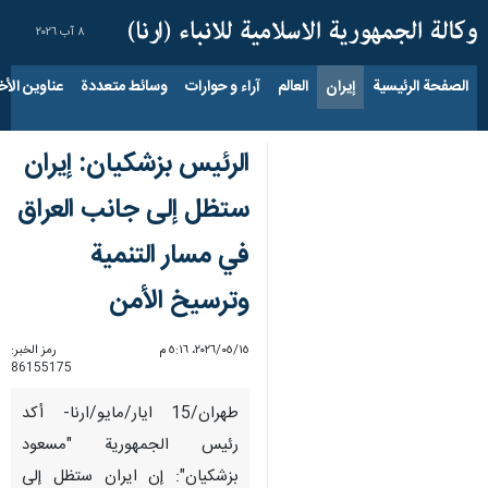
٨ آب ٢٠٢٦
الصفحة الرئيسية
إيران
العالم
آراء و حوارات
وسائط متعددة
عناوين الأخب
الرئیس بزشکیان: إيران
ستظل إلی جانب العراق
في مسار التنمیة
وترسیخ الأمن
١٥‏/٠٥‏/٢٠٢٦، ٥:١٦ م
رمز الخبر:
86155175
طهران/15 ايار/مايو/ارنا- أکد
رئیس الجمهوریة "مسعود
بزشکیان": إن ایران ستظل إلی