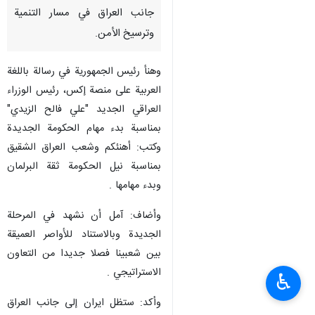
جانب العراق في مسار التنمیة
وترسیخ الأمن.
وهنأ رئیس الجمهوریة في رسالة باللغة
العربیة علی منصة إکس، رئیس الوزراء
العراقي الجديد "علي فالح الزیدي"
بمناسبة بدء مهام الحكومة الجديدة
وکتب: أهنئکم وشعب العراق الشقیق
بمناسبة نیل الحکومة ثقة البرلمان
وبدء مهامها .
وأضاف: آمل أن نشهد في المرحلة
الجدیدة وبالاستناد للأواصر العمیقة
بین شعبینا فصلا جدیدا من التعاون
الاستراتیجي .
♿︎
وأکد: ستظل ایران إلی جانب العراق