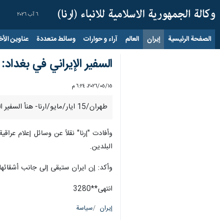
٦ آب ٢٠٢٦
الصفحة الرئيسية
إيران
العالم
آراء و حوارات
وسائط متعددة
عناوين الأخب
السفير الإيراني في بغداد
١٥‏/٠٥‏/٢٠٢٦، ٦:٢٤ م