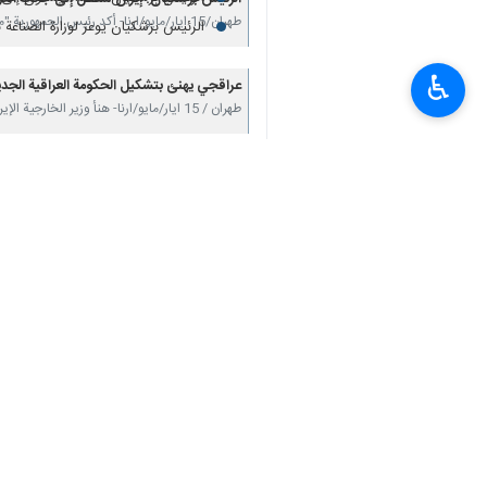
طهران/15 ايار/مايو/ارنا- هنأ السفير الإيراني في بغداد "محمد كاظم آل صادق"، العراق حكومة وشعبا بمناسبة تشكيل الحكومة الجديدة ونيلها ثقة البرلمان.
♿︎
وأفادت "إرنا" نقلاً عن وسائل إعلام عرا
البلدين.
وأکد: إن ایران ستبقى إلى جانب أشقائها 
انتهی**3280
إيران
سياسة
٠ Persons
سمات
السفير الايراني في بغداد