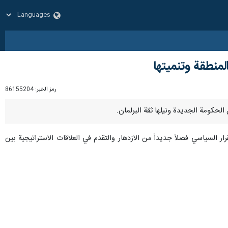
لمنطقة وتنميتها
رمز الخبر:
86155204