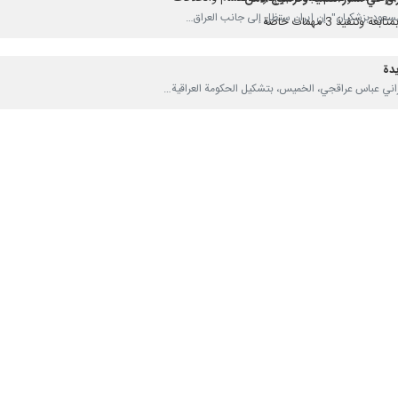
قية، بأنه أضاف "آل صادق" في تدوينة له على منصة "إكس": نأمل أن يفتح الاستقر
العراقيين من أجل أمن المنطقة وتنميتها.