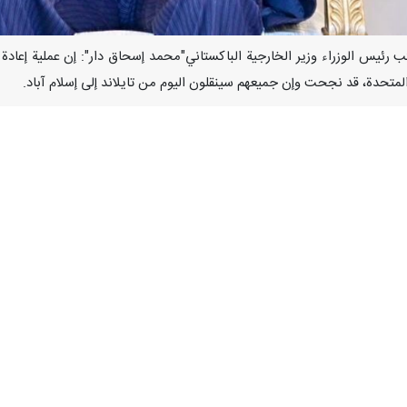
لمتحدة، قد نجحت وإن جميعهم سينقلون اليوم من تايلاند إلى إسلام آباد.
ب احتجاز سفينتهم من قبل الولايات المتحدة في المياه الدولية.
يره لتعاون مسؤولي حكومتي سنغافورة وتايلاند،كتب مخاطباً نظيره الإيراني "ع
يدة ومعنويات مرتفعة. وقد وصلوا من سنغافورة إلى بانكوك، واستقلّوا رحلة جو