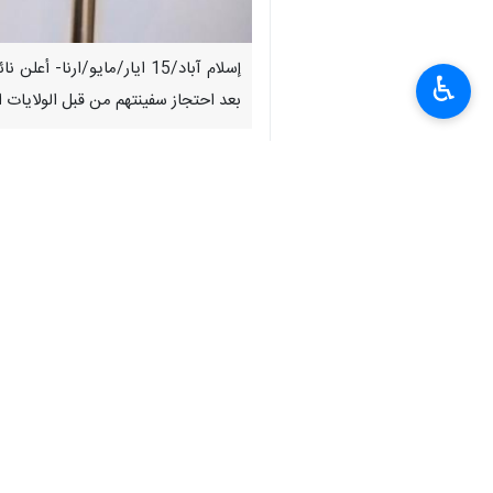
♿︎
بعد احتجاز سفينتهم من قبل الولايات ا
كانوا موجودین قبالة سواحل سنغافورة عق
وأعرب وزير الخارجية الباكستاني عن تقد
الإيرانيين.
وأضاف: إن جميع الأفراد يتمتعون بصحة ج
انتهی**3280
إيران
سياسة
٠ Persons