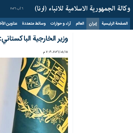
٦ آب ٢٠٢٦
الصفحة الرئيسية
إيران
العالم
آراء و حوارات
وسائط متعددة
عناوين الأخب
وزير الخارجية الباكستاني: سينقل 20 بحارا إيرانيا إلى 
١٥‏/٠٥‏/٢٠٢٦، ٧:١٩ م