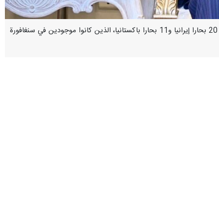
إسلام آباد/15 ايار/مايو/ارنا- أعلن نائب رئيس الوزراء وزير الخارجية الباكستاني"محمد إسحاق دار": إن عملية إعادة 20 بحارا إيرانيا و11 بحارا باكستانيا، الذين كانوا موجودين في سنغافورة
وأفادت "إرنا" الیوم الجمعة بأنه کتب "محمد إسحاق دار" في رسالة عبر منصة "إكس": يسعدني أن أعلن أننا نجحنا في إعادة ۱۱ مواطناً باكستانياً إلى جانب ۲۰ مواطناً من دولة إيران الشقيقة، والذين
باس عراقجي": أشكر أخي السيد "عراقجي" على ثقته بباكستان لإعادة إخواننا
ية من المقرر أن تصل إلى إسلام آباد الليلة.