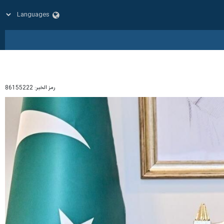
رمز الخبر:
86155222