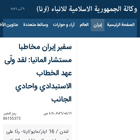
٩ آب ٢٠٢٦
الصفحة الرئيسية
إيران
العالم
آراء و حوارات
وسائط متعددة
عناوين الأخب
سفير إيران مخاطبا
مستشار المانيا: لقد ولّى
عهد الخطاب
الاستبدادي واحادي
الجانب
١٦‏/٠٥‏/٢٠٢٦، ٤:٢٠ ص
رمز الخبر:
86155373
لندن / 16 ايار/مايو/ارنا- ردًا على