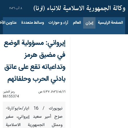
٨ آب ٢٠٢٦
الصفحة الرئيسية
إيران
العالم
آراء و حوارات
وسائط متعددة
عناوين الأخب
إيرواني: مسؤولية الوضع
في مضيق هرمز
وتداعياته تقع على عاتق
بادئي الحرب وحلفائهم
١٦‏/٠٥‏/٢٠٢٦، ٤:٣٧ ص
رمز الخبر:
86155374
نيويورك / 16 ايار/مايو/ارنا-
صرّح أمير سعيد إيرواني، سفير
وممثل الجمهورية الاسلامية