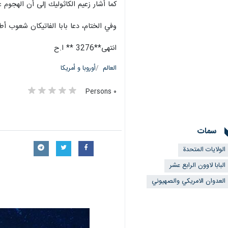
كما أشار زعيم الكاثوليك إلى أن الهجوم ع
وفي الختام، دعا بابا الفاتيكان شعوب أ
انتهى**3276 ** ا.ح
العالم
أوروبا و أمريكا
٠ Persons
سمات
الولايات المتحدة
البابا لاوون الرابع عشر
العدوان الامريكي والصهيوني