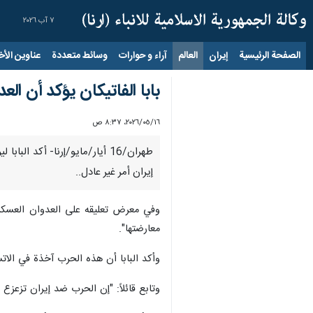
٧ آب ٢٠٢٦
الصفحة الرئيسية
إيران
العالم
آراء و حوارات
وسائط متعددة
عناوين الأخب
بابا الفاتيكان يؤكد أن ال
١٦‏/٠٥‏/٢٠٢٦، ٨:٣٧ ص
طهران/16 أيار/مايو/إرنا- أكد
إيران أمر غير عادل..
وفي معرض تعليقه على العدوان العسكري 
معارضتها".
وأكد البابا أن هذه الحرب آخذة في الات
وتابع قائلاً: "إن الحرب ضد إيران تزعزع