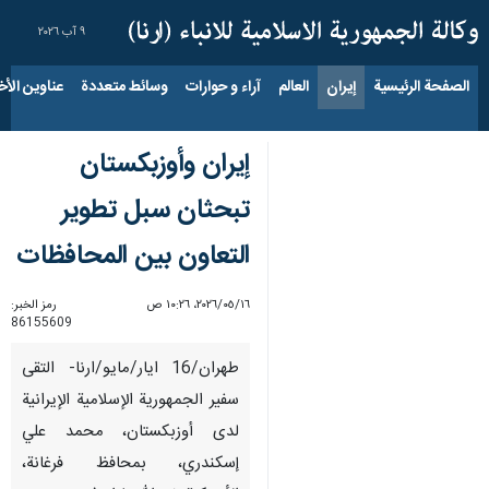
٩ آب ٢٠٢٦
الصفحة الرئيسية
إيران
العالم
آراء و حوارات
وسائط متعددة
عناوين الأخب
إيران وأوزبكستان
تبحثان سبل تطوير
التعاون بين المحافظات
١٦‏/٠٥‏/٢٠٢٦، ١٠:٢٦ ص
رمز الخبر:
86155609
طهران/16 ايار/مايو/ارنا- التقى
سفير الجمهورية الإسلامية الإيرانية
لدى أوزبكستان، محمد علي
إسكندري، بمحافظ فرغانة،