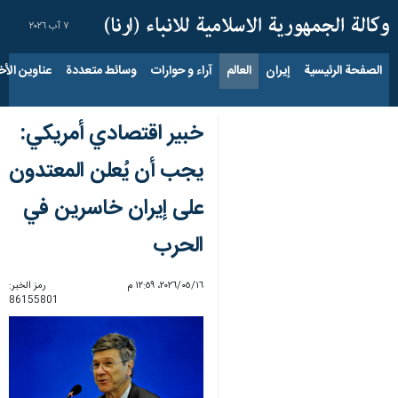
٧ آب ٢٠٢٦
الصفحة الرئيسية
إيران
العالم
آراء و حوارات
وسائط متعددة
عناوين الأخب
خبير اقتصادي أمريكي:
يجب أن يُعلن المعتدون
على إيران خاسرين في
الحرب
١٦‏/٠٥‏/٢٠٢٦، ١٢:٥٩ م
رمز الخبر:
86155801