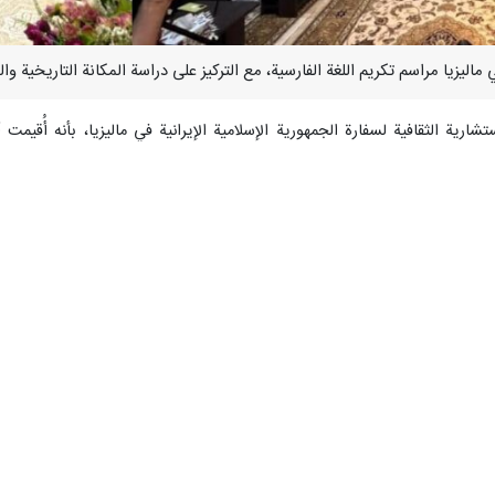
تشارية الثقافية لسفارة الجمهورية الإسلامية الإيرانية في ماليزيا، بأنه أُقيمت
سفير الجمهورية الإسلامية الإيرانية لدی ماليزيا "ولي الله محمدي".
لية (هي لغة يستخدمها السنهاليون، أكبر مجموعة عرقية في سريلانكا) لكتاب 
ريبيتاكاشاريا رامش مادوشانكا"، وذلك في قاعة بندرنايكا التذكارية للمؤتمرات الدولي
قافة والعلاقات الإسلامية، بأنه نظم "معهد تنوير للدراسات الإسلامية وحوار ال
يان والتعايش السلمي في سريلانكا.
لي «السلام العالمي» الذي يركز على الفن وفن الخط، دعما للأطفال الإيراني
رزين.
تجاوز الحدود (قلوب عابرة للحدود)، الفن من أجل التواصل»، ويهدف أساسا 