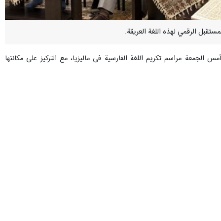
 أمس الجمعة مراسم تكريم اللغة الفارسية في ماليزيا، مع التركيز على مكانتها
"الحوار البوذي - المسلم"، وهو تأليف مشترك بين الباحث والكاتب المسلم
ة (BMICH).
أديان" هذه المراسم. ويأتي هذا الحدث في إطار الجهود المستمرة التي يبذلها
ين المتضررين من "حرب رمضان" ( العدوان الصهیو الأمریکي ضد ایران)، وذلك
إلى دعم الأطفال الإيرانيين وإيصال رسالة المحبة والتضامن إلى الشعب