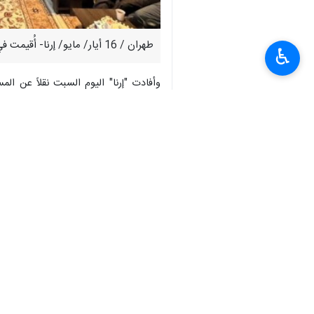
طهران / 16 أيار/ مايو/ إرنا- أُقيمت في ماليزيا مراسم تکریم اللغة الفارسية، مع التركيز على دراسة المكانة التاريخية والمستقبل الرقمي لهذه اللغة العريقة.
♿︎
وأفادت "إرنا" اليوم السبت نقلاً عن المس
التاريخية ومستقبلها الرقمي، وذلک بحضور 
کما تم إزاحة الستار عن النسخة السنها
السريلانكي " أسد شيراز" والباحث البوذي "ت
وأفاد تقرير العلاقات العامة لمنظمة الث
المعهد لتعزيز التفاهم المتبادل بين الأد
کما سيقام قريبا في الهند، المعرض الدو
بمشاركة عدد من الفنانين والخطاطين البا
وقد صمم هذا المعرض تحت شعار «قلوب ت
الإيراني.