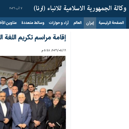
٧ آب ٢٠٢٦
الصفحة الرئيسية
إيران
العالم
آراء و حوارات
وسائط متعددة
عناوين الأخب
إقامة مراسم تکریم اللغة ال
١٦‏/٠٥‏/٢٠٢٦، ٥:٤٨ م