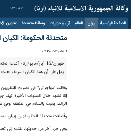
٧ آب ٢٠٢٦
الصفحة الرئيسية
إيران
العالم
آراء و حوارات
وسائط متعددة
عناوين الأخب
متحدثة الحکومة: الكيان ا
١٦‏/٠٥‏/٢٠٢٦، ٧:٣٨ م
يدل على أن هذا الكيان المزيف يعبث ب
وقالت "مهاجراني" في تصريح للتلفزيون 
الزائف يعبث بالسلام في المنطقة وفي غر
وأضافت متحدثة الحکومة: إن إيران متمس