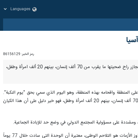
سيا
رمز الخبر:
86156129
طهران/16 أیار/مایو/إرنا- أکدت المتحدثة باسم الحكومة الإيرانية "فاطمة مهاجراني": إن ارتکاب الكيان الصهيوني مجازر راح ضحيتها ما يقرب من 70 ألف إنسان، بينهم 20 ألف امرأة وطفل،
 المنطقة واقحامه بهذه المنطقة، وهو اليوم الذي سمي بحق "يوم النكبة".
إننا نشهد خلال السنوات الأخيرة كيف جرى التلاعب بمعاني الإنسانيةِ؛ حيث إن ارتكاب مجازر راح ضحيتها ما يقرب من 70 ألف إنسان، بينهم 20 ألف امرأة وطفل، فهو خير دليل على أن هذا الكيانَ
 ومشددة على مسؤولية المجتمع الدولي في وضع حد للإبادة الجماعية.
وفي جزء آخر من حديثها، لفتت إلى تضامن الشعب الإيراني خلال الحرب الأخيرة، قائلة: إن الشعب أظهر أن طريق تجاوز الأزمات هو التلاحم الوطني، معتبرة أن الوحدة التي سادت خلال 77 يوماً