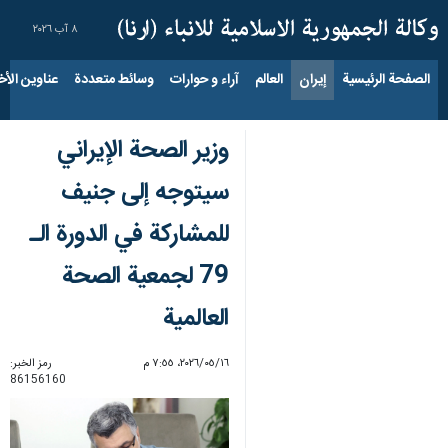
٨ آب ٢٠٢٦
الصفحة الرئيسية
إيران
العالم
آراء و حوارات
وسائط متعددة
عناوين الأخب
وزير الصحة الإيراني
سيتوجه إلى جنيف
للمشاركة في الدورة الـ
79 لجمعية الصحة
العالمية
١٦‏/٠٥‏/٢٠٢٦، ٧:٥٥ م
رمز الخبر:
86156160