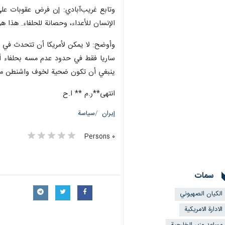
وتابع غريب‌آبادي: إن فرض عقوبات على 
الإنسان للأعداء، وحصانة للحلفاء. هذا ه
وأوضح: لا يمكن لأمريكا أن تتحدث في ن
ساريا فقط في حدود عدم مسه بحلفاء أمريك
ينبغي أن تكون ضحية لخوف واشنطن من 
انتهى**ر.م ** ا.ح
إيران
سياسة
٠ Persons
سمات
الکیان الصهیوني
الادارة الامريكية