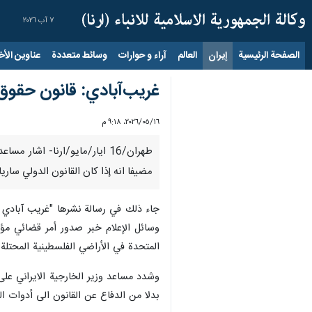
٧ آب ٢٠٢٦
الصفحة الرئيسية
إيران
العالم
آراء و حوارات
وسائط متعددة
عناوين الأخب
غريب‌آبادي: قانون حقوق 
١٦‏/٠٥‏/٢٠٢٦، ٩:١٨ م
طهران/16 ايار/مايو/ارنا- اش
مضيفا انه إذا كان القانون الدولي ساريا
جاء ذلك في رسالة نشرها "غريب آبادي "
وسائل الإعلام خبر صدور أمر قضائي مؤقت
المتحدة في الأراضي الفلسطينية المحتلة.
وشدد مساعد وزير الخارجية الايراني على
بدلا من الدفاع عن القانون الى أدوات ال