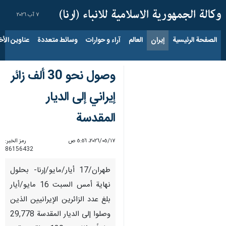
٧ آب ٢٠٢٦
الصفحة الرئيسية
إيران
العالم
آراء و حوارات
وسائط متعددة
عناوين الأخب
وصول نحو 30 ألف زائر
إيراني إلى الديار
المقدسة
١٧‏/٠٥‏/٢٠٢٦، ٥:٥٦ ص
رمز الخبر:
86156432
طهران/17 أیار/مایو/إرنا- بحلول
نهاية أمس السبت 16 مايو/أيار
بلغ عدد الزائرين الإيرانيين الذين
وصلوا إلى الديار المقدسة 29,778