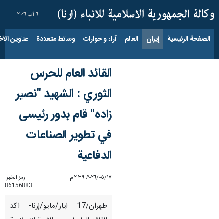
٦ آب ٢٠٢٦
الصفحة الرئيسية
إيران
العالم
آراء و حوارات
وسائط متعددة
عناوين الأخب
القائد العام للحرس
الثوري : الشهيد "نصير
زاده" قام بدور رئیسی
في تطوير الصناعات
الدفاعية
١٧‏/٠٥‏/٢٠٢٦، ٢:٣٩ م
رمز الخبر:
86156883
طهران/17 ايار/مايو/إرنا- اكد